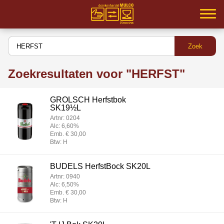
Home
Samenwerking
Zoekresultaten voor "HERFST"
Partners
GROLSCH Herfstbok
Inloggen
SK19½L
Artnr: 0204
Assortiment
Alc: 6,60%
Emb. € 30,00
Btw: H
Service
BUDELS HerfstBock SK20L
MVO
Artnr: 0940
Alc: 6,50%
Contact
Emb. € 30,00
Btw: H