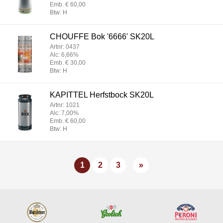
Emb. € 60,00
Btw: H
CHOUFFE Bok '6666' SK20L
Artnr: 0437
Alc: 6,66%
Emb. € 30,00
Btw: H
KAPITTEL Herfstbock SK20L
Artnr: 1021
Alc: 7,00%
Emb. € 60,00
Btw: H
1
2
3
»