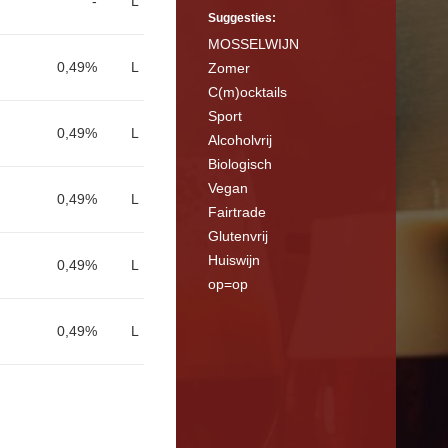
-
L
Suggesties:
MOSSELWIJN
0,49%
L
Zomer
C(m)ocktails
Sport
0,49%
L
Alcoholvrij
Biologisch
Vegan
0,49%
L
Fairtrade
Glutenvrij
Huiswijn
0,49%
L
op=op
0,49%
L