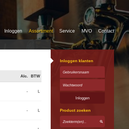
Inloggen
Assortiment
Service
MVO
Contact
Inloggen klanten
Alc.
BTW
-
L
-
L
Product zoeken