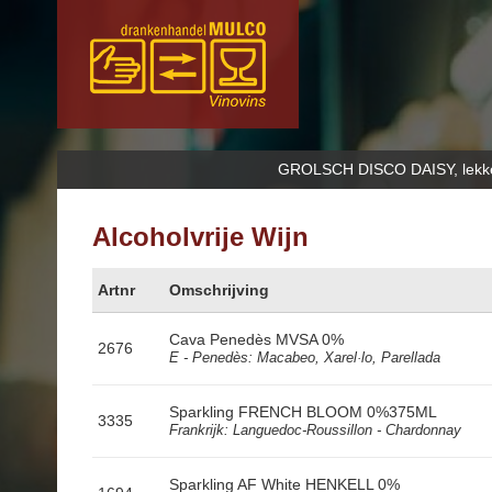
GROLSCH DISCO DAISY, lekker B
Alcoholvrije Wijn
Artnr
Omschrijving
Cava Penedès MVSA 0%
2676
E - Penedès: Macabeo, Xarel·lo, Parellada
Sparkling FRENCH BLOOM 0%375ML
3335
Frankrijk: Languedoc-Roussillon - Chardonnay
Sparkling AF White HENKELL 0%