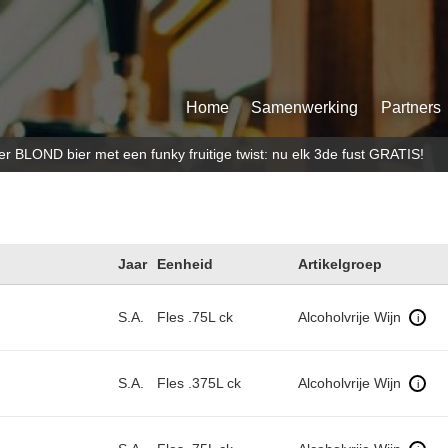
Home
Samenwerking
Partners
LOND bier met een funky fruitige twist: nu elk 3de fust GRATIS!
Jaar
Eenheid
Artikelgroep
S.A.
Fles .75L ck
Alcoholvrije Wijn
i
S.A.
Fles .375L ck
Alcoholvrije Wijn
i