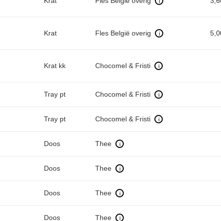
Krat
Fles België overig
3,
i
Krat
Fles België overig
5,
i
Krat kk
Chocomel & Fristi
i
Tray pt
Chocomel & Fristi
i
Tray pt
Chocomel & Fristi
i
Doos
Thee
i
Doos
Thee
i
Doos
Thee
i
Doos
Thee
i