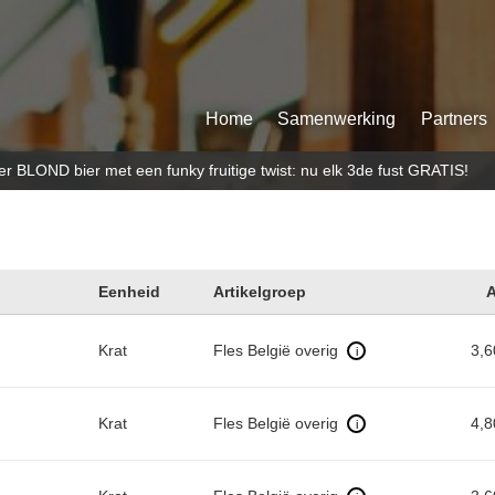
Home
Samenwerking
Partners
LOND bier met een funky fruitige twist: nu elk 3de fust GRATIS!
Eenheid
Artikelgroep
A
Krat
Fles België overig
3,
i
Krat
Fles België overig
4,
i