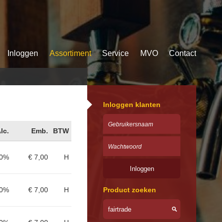
Inloggen
Assortiment
Service
MVO
Contact
Inloggen klanten
lc.
Emb.
BTW
60%
€ 7,00
H
80%
€ 7,00
H
Product zoeken