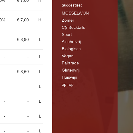
60%
€ 7,00
H
Suggesties:
MOSSELWIJN
00%
€ 7,00
H
Zomer
C(m)ocktails
Sport
-
€ 3,90
L
Alcoholvrij
Biologisch
Vegan
-
-
L
Fairtrade
Glutenvrij
-
€ 3,60
L
Huiswijn
op=op
-
-
L
-
-
L
-
-
L
-
-
L