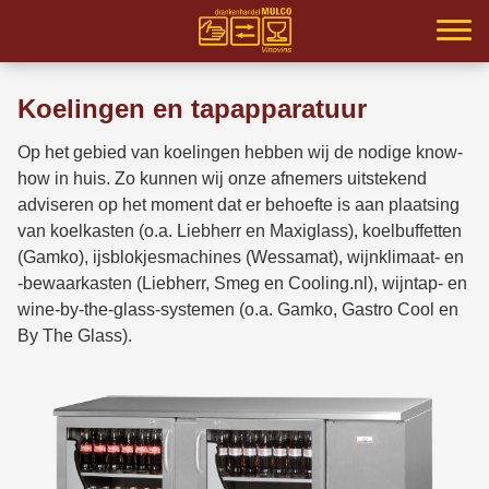
Home
Koelingen en tapapparatuur
Samenwerking
Op het gebied van koelingen hebben wij de nodige know-
Partners
how in huis. Zo kunnen wij onze afnemers uitstekend
adviseren op het moment dat er behoefte is aan plaatsing
Inloggen
van koelkasten (o.a. Liebherr en Maxiglass), koelbuffetten
(Gamko), ijsblokjesmachines (Wessamat), wijnklimaat- en
Assortiment
-bewaarkasten (Liebherr, Smeg en Cooling.nl), wijntap- en
wine-by-the-glass-systemen (o.a. Gamko, Gastro Cool en
Service
By The Glass).
MVO
Contact