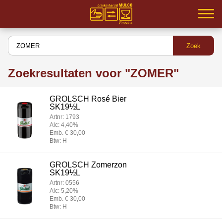
Home
Samenwerking
Zoekresultaten voor "ZOMER"
Partners
GROLSCH Rosé Bier
Inloggen
SK19½L
Artnr: 1793
Assortiment
Alc: 4,40%
Emb. € 30,00
Btw: H
Service
GROLSCH Zomerzon
MVO
SK19½L
Artnr: 0556
Contact
Alc: 5,20%
Emb. € 30,00
Btw: H